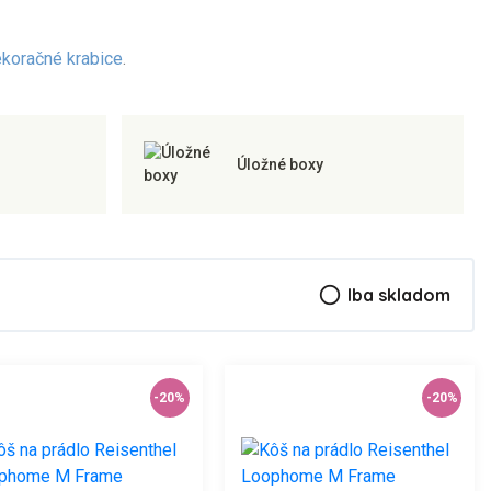
koračné krabice
.
Úložné boxy
radio_button_unchecked
Iba skladom
-20%
-20%