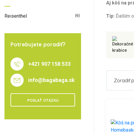
Aj kôš na p
Reisenthel
(6)
Tip:
Ďalším o
Potrebujete poradiť?
+421 907 158 533
info@bagabaga.sk
Zoradiť 
POSLAŤ OTÁZKU