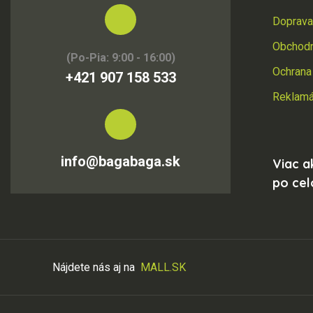
Doprava
Obchod
(Po-Pia: 9:00 - 16:00)
Ochrana
+421 907 158 533
Reklamác
info@bagabaga.sk
Viac a
po ce
Nájdete nás aj na
MALL.SK