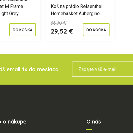
t M Frame
Kôš na prádlo Reisenthel
ight Grey
Homebasket Aubergine
36,90 €
29,52 €
DO KOŠÍKA
DO KOŠÍKA
váš email 1x do mesiaca
o o nákupe
O nás