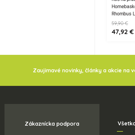
Homebaske
Rhombus L
59,90 €
47,92 €
Zaujimavé novinky, články a akcie na 
Všetk
Zákaznícka podpora