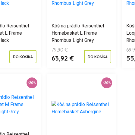
dlo Reisenthel
Kôš na prádlo Reisenthel
Kôš 
t L Frame
Homebasket L Frame
Loo
lack
Rhombus Light Grey
Rho
79,90 €
69,
63,92 €
55
DO KOŠÍKA
DO KOŠÍKA
-20%
-20%
dlo Reisenthel