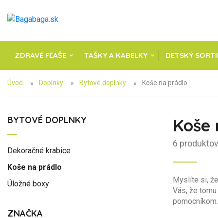
ZDRAVÉ FĽAŠE
TAŠKY A KABELKY
DETSKÝ SORT
Úvod
Doplnky
Bytové doplnky
Koše na prádlo
BYTOVÉ DOPLNKY
Koše 
6 produkto
Dekoračné krabice
Koše na prádlo
Myslíte si, ž
Úložné boxy
Vás, že tomu 
pomocníkom. V
ZNAČKA