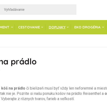
IMENT
CESTOVANIE
DOPLNKY
EKO DROGÉRIA
na prádlo
v
e
kôš na prádlo
či bielizeň musí byť vždy len neforemné a miest
tak nie je. Pozrite si našu ponuku košov na prádlo Reisenthel a
o
yberajte z rôznych tvarov, farieb a veľkostí.