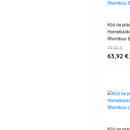
Kôš na prá
Homebaske
Rhombus B
79,90 €
63,92 €
Kôš na prá