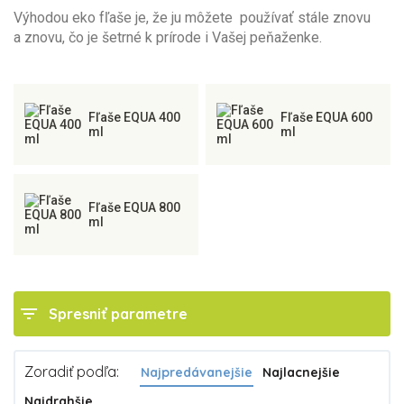
Výhodou eko fľaše je, že ju môžete používať stále znovu
a znovu, čo je šetrné k prírode i Vašej peňaženke.
Fľaše EQUA 400
Fľaše EQUA 600
ml
ml
Fľaše EQUA 800
ml
filter_list
Spresniť parametre
Zoradiť podľa:
Najpredávanejšie
Najlacnejšie
Najdrahšie