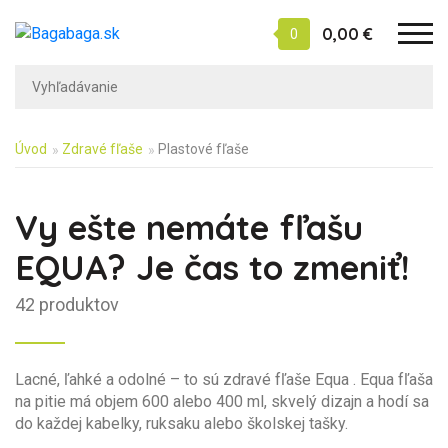
0,00 €
0
Úvod
Zdravé fľaše
Plastové fľaše
Vy ešte nemáte fľašu
EQUA? Je čas to zmeniť!
42 produktov
Lacné, ľahké a odolné – to sú zdravé fľaše Equa . Equa fľaša
na pitie má objem 600 alebo 400 ml, skvelý dizajn a hodí sa
do každej kabelky, ruksaku alebo školskej tašky.