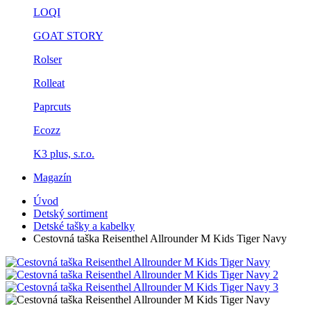
LOQI
GOAT STORY
Rolser
Rolleat
Paprcuts
Ecozz
K3 plus, s.r.o.
Magazín
Úvod
Detský sortiment
Detské tašky a kabelky
Cestovná taška Reisenthel Allrounder M Kids Tiger Navy