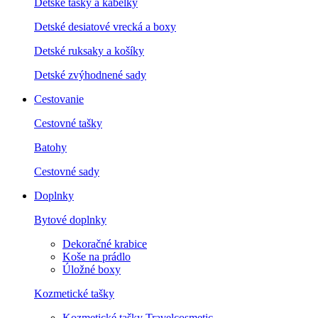
Detské tašky a kabelky
Detské desiatové vrecká a boxy
Detské ruksaky a košíky
Detské zvýhodnené sady
Cestovanie
Cestovné tašky
Batohy
Cestovné sady
Doplnky
Bytové doplnky
Dekoračné krabice
Koše na prádlo
Úložné boxy
Kozmetické tašky
Kozmetické tašky Travelcosmetic