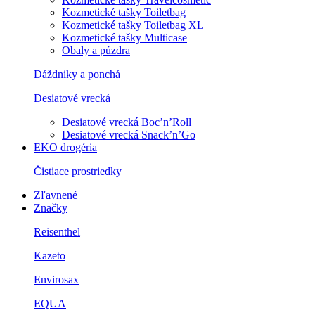
Kozmetické tašky Toiletbag
Kozmetické tašky Toiletbag XL
Kozmetické tašky Multicase
Obaly a púzdra
Dáždniky a ponchá
Desiatové vrecká
Desiatové vrecká Boc’n’Roll
Desiatové vrecká Snack’n’Go
EKO drogéria
Čistiace prostriedky
Zľavnené
Značky
Reisenthel
Kazeto
Envirosax
EQUA