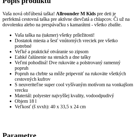
Popis produktu
Vaša nová obľúbená taška!
Allrounder M Kids
pre deti je
perfektná cestovná taška pre aktívne dievčatá a chlapcov.
Či už na
dovolenku alebo na prespávačku s kamarátmi - všetko zbalíte.
Vaša taška na (takmer) všetky príležitosti!
Dostatok miesta a šesť vnútorných vreciek pre všetko
potrebné
Veľké a praktické otváranie so zipsom
Ľahké čalúnenie na stenách a dne tašky
Veľmi pohodlná!
Dve rukoväte a polstrovaný ramenný
popruh
Popruh na chrbte sa môže pripevniť na rukoväte všetkých
cestovných kufrov
S neuveriteľne super cool vyšívaným motívom na vonkajšom
vrecku
Materiál: polyester najvyššej kvality, vodoodpudivý
Objem 18 l
Veľkosť (š xvxh): 40 x 33,5 x 24 cm
Parametre