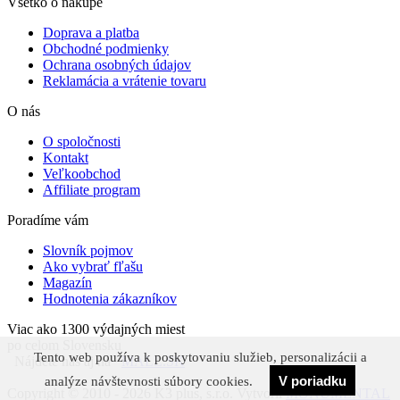
Všetko o nákupe
Doprava a platba
Obchodné podmienky
Ochrana osobných údajov
Reklamácia a vrátenie tovaru
O nás
O spoločnosti
Kontakt
Veľkoobchod
Affiliate program
Poradíme vám
Slovník pojmov
Ako vybrať fľašu
Magazín
Hodnotenia zákazníkov
Viac ako 1300 výdajných miest
po celom Slovensku
Tento web používa k poskytovaniu služieb, personalizácii a
Nájdete nás aj na
MALL.SK
V poriadku
analýze návštevnosti súbory cookies.
Copyright © 2010 - 2026 K3 plus, s.r.o.
Vytvoril
MONUMENTAL