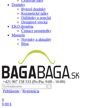
Cestovné sady
Doplnky
Bytové doplnky
Kozmetické tašky
Dáždniky a ponchá
Desiatové vrecká
EKO drogéria
Čistiace prostriedky
Magazín
Novinky a aktuality
Blog
+421 907 158 533
(Po-Pia: 9:00 - 16:00)
Prihlásenie
/
Registrácia
0
0,00 €