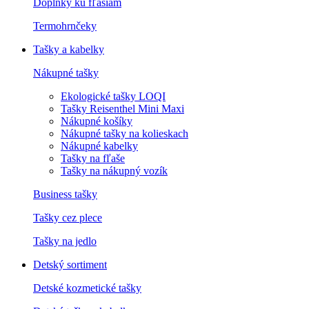
Doplnky ku fľašiam
Termohrnčeky
Tašky a kabelky
Nákupné tašky
Ekologické tašky LOQI
Tašky Reisenthel Mini Maxi
Nákupné košíky
Nákupné tašky na kolieskach
Nákupné kabelky
Tašky na fľaše
Tašky na nákupný vozík
Business tašky
Tašky cez plece
Tašky na jedlo
Detský sortiment
Detské kozmetické tašky