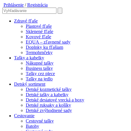
Prihlásenie
/
Registrácia
Zdravé fľaše
Plastové fľaše
Sklenené fľaše
Kovové fľaše
EQUA – zľavnené sady
Doplnky ku fľašiam
Termohrnčeky
Tašky a kabelky
Nákupné tašky
Business tašky
Tašky cez plece
Tašky na jedlo
Detský sortiment
Detské kozmetické tašky
Detské tašky a kabelky
Detské desiatové vrecká a boxy
Detské ruksaky a košíky
Detské zvýhodnené sady
Cestovanie
Cestovné tašky
Batohy