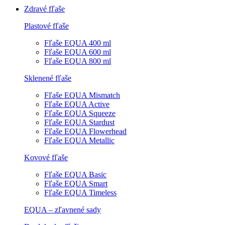
Zdravé fľaše
Plastové fľaše
Fľaše EQUA 400 ml
Fľaše EQUA 600 ml
Fľaše EQUA 800 ml
Sklenené fľaše
Fľaše EQUA Mismatch
Fľaše EQUA Active
Fľaše EQUA Squeeze
Fľaše EQUA Stardust
Fľaše EQUA Flowerhead
Fľaše EQUA Metallic
Kovové fľaše
Fľaše EQUA Basic
Fľaše EQUA Smart
Fľaše EQUA Timeless
EQUA – zľavnené sady