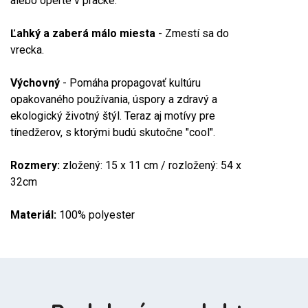
alebo operte v pračke.
Ľahký a zaberá málo miesta
- Zmestí sa do
vrecka.
Výchovný
- Pomáha propagovať kultúru
opakovaného používania, úspory a zdravý a
ekologický životný štýl. Teraz aj motívy pre
tínedžerov, s ktorými budú skutočne "cool".
Rozmery:
zložený: 15 x 11 cm / rozložený: 54 x
32cm
Materiál:
100% polyester