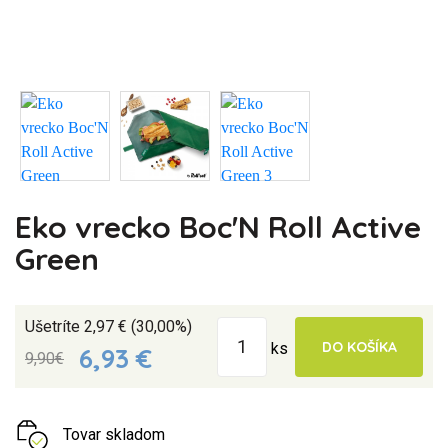
Eko vrecko Boc'N Roll Active
Green
Ušetríte 2,97 € (30,00%)
DO KOŠÍKA
ks
6,93 €
9,90€
Tovar skladom