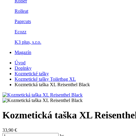
Rolser
Rolleat
Paprcuts
Ecozz
K3 plus, s.r.o.
Magazín
Úvod
Doplnky
Kozmetické tašky
Kozmetické tašky Toiletbag XL
Kozmetická taška XL Reisenthel Black
Kozmetická taška XL Reisenthe
33,90 €
ks