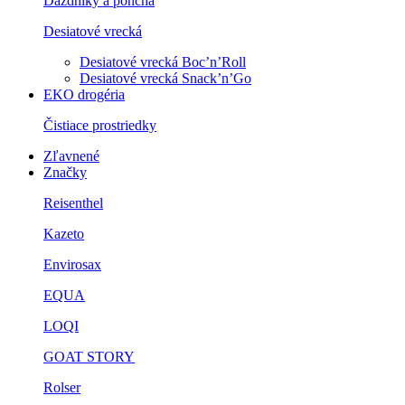
Dáždniky a ponchá
Desiatové vrecká
Desiatové vrecká Boc’n’Roll
Desiatové vrecká Snack’n’Go
EKO drogéria
Čistiace prostriedky
Zľavnené
Značky
Reisenthel
Kazeto
Envirosax
EQUA
LOQI
GOAT STORY
Rolser