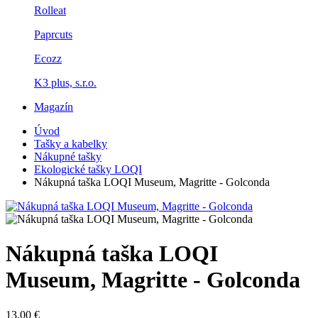
Rolleat
Paprcuts
Ecozz
K3 plus, s.r.o.
Magazín
Úvod
Tašky a kabelky
Nákupné tašky
Ekologické tašky LOQI
Nákupná taška LOQI Museum, Magritte - Golconda
Nákupná taška LOQI
Museum, Magritte - Golconda
13,00 €