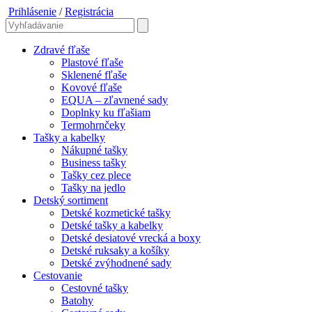
Prihlásenie
/
Registrácia
Zdravé fľaše
Plastové fľaše
Sklenené fľaše
Kovové fľaše
EQUA – zľavnené sady
Doplnky ku fľašiam
Termohrnčeky
Tašky a kabelky
Nákupné tašky
Business tašky
Tašky cez plece
Tašky na jedlo
Detský sortiment
Detské kozmetické tašky
Detské tašky a kabelky
Detské desiatové vrecká a boxy
Detské ruksaky a košíky
Detské zvýhodnené sady
Cestovanie
Cestovné tašky
Batohy