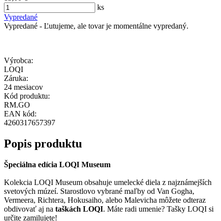
ks
Vypredané
Vypredané - Ľutujeme, ale tovar je momentálne vypredaný.
Výrobca:
LOQI
Záruka:
24 mesiacov
Kód produktu:
RM.GO
EAN kód:
4260317657397
Popis produktu
Špeciálna edícia LOQI Museum
Kolekcia LOQI Museum obsahuje umelecké diela z najznámejších
svetových múzeí. Starostlovo vybrané maľby od Van Gogha,
Vermeera, Richtera, Hokusaiho, alebo Malevicha môžete odteraz
obdivovať aj na
taškách LOQI
. Máte radi umenie? Tašky LOQI si
určite zamilujete!