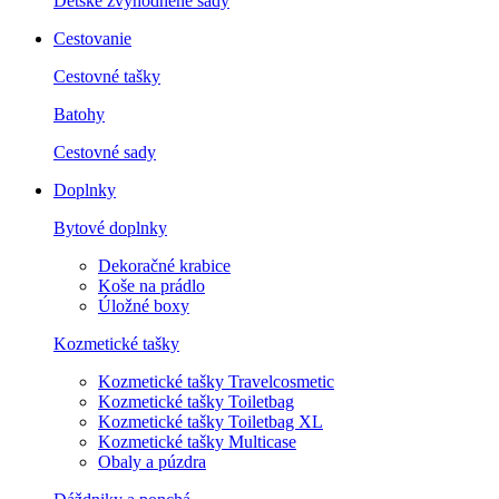
Detské zvýhodnené sady
Cestovanie
Cestovné tašky
Batohy
Cestovné sady
Doplnky
Bytové doplnky
Dekoračné krabice
Koše na prádlo
Úložné boxy
Kozmetické tašky
Kozmetické tašky Travelcosmetic
Kozmetické tašky Toiletbag
Kozmetické tašky Toiletbag XL
Kozmetické tašky Multicase
Obaly a púzdra