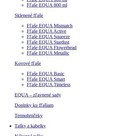
Fľaše EQUA 800 ml
Sklenené fľaše
Fľaše EQUA Mismatch
Fľaše EQUA Active
Fľaše EQUA Squeeze
Fľaše EQUA Stardust
Fľaše EQUA Flowerhead
Fľaše EQUA Metallic
Kovové fľaše
Fľaše EQUA Basic
Fľaše EQUA Smart
Fľaše EQUA Timeless
EQUA – zľavnené sady
Doplnky ku fľašiam
Termohrnčeky
Tašky a kabelky