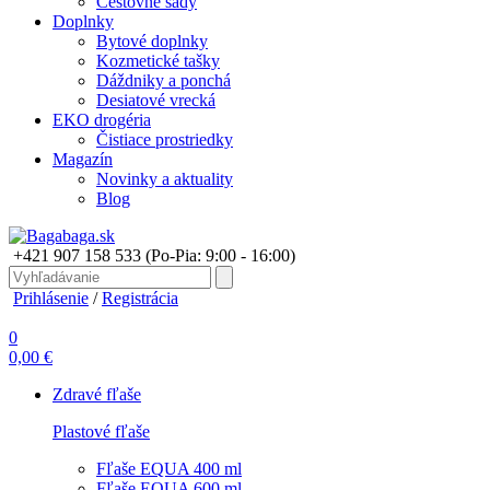
Cestovné sady
Doplnky
Bytové doplnky
Kozmetické tašky
Dáždniky a ponchá
Desiatové vrecká
EKO drogéria
Čistiace prostriedky
Magazín
Novinky a aktuality
Blog
+421 907 158 533
(Po-Pia: 9:00 - 16:00)
Prihlásenie
/
Registrácia
0
0,00 €
Zdravé fľaše
Plastové fľaše
Fľaše EQUA 400 ml
Fľaše EQUA 600 ml