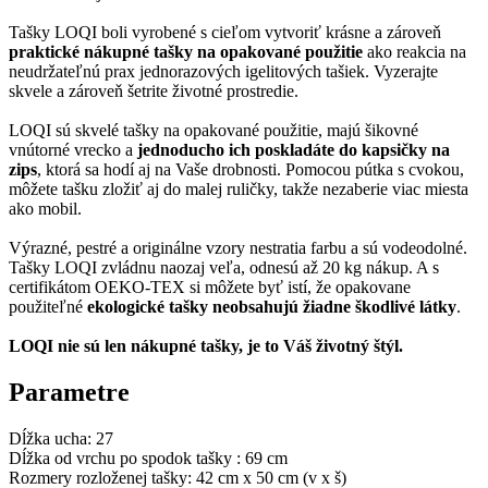
Tašky LOQI boli vyrobené s cieľom vytvoriť krásne a zároveň
praktické nákupné tašky na opakované použitie
ako reakcia na
neudržateľnú prax jednorazových igelitových tašiek. Vyzerajte
skvele a zároveň šetrite životné prostredie.
LOQI sú skvelé tašky na opakované použitie, majú šikovné
vnútorné vrecko a
jednoducho ich poskladáte do kapsičky na
zips
, ktorá sa hodí aj na Vaše drobnosti. Pomocou pútka s cvokou,
môžete tašku zložiť aj do malej ruličky, takže nezaberie viac miesta
ako mobil.
Výrazné, pestré a originálne vzory nestratia farbu a sú vodeodolné.
Tašky LOQI zvládnu naozaj veľa, odnesú až 20 kg nákup. A s
certifikátom OEKO-TEX si môžete byť istí, že opakovane
použiteľné
ekologické tašky neobsahujú žiadne škodlivé látky
.
LOQI nie sú len nákupné tašky, je to Váš životný štýl.
Parametre
Dĺžka ucha:
27
Dĺžka od vrchu po spodok tašky :
69 cm
Rozmery rozloženej tašky:
42 cm x 50 cm (v x š)