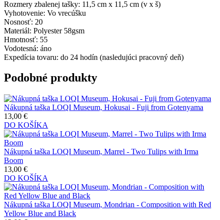
Rozmery zbalenej tašky:
11,5 cm x 11,5 cm (v x š)
Vyhotovenie:
Vo vrecúšku
Nosnosť:
20
Materiál:
Polyester 58gsm
Hmotnosť:
55
Vodotesná:
áno
Expedícia tovaru:
do 24 hodín (nasledujúci pracovný deň)
Podobné produkty
Nákupná taška LOQI Museum, Hokusai - Fuji from Gotenyama
13,00 €
DO KOŠÍKA
Nákupná taška LOQI Museum, Marrel - Two Tulips with Irma
Boom
13,00 €
DO KOŠÍKA
Nákupná taška LOQI Museum, Mondrian - Composition with Red
Yellow Blue and Black