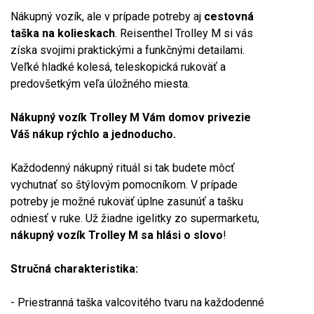
Nákupný vozík, ale v prípade potreby aj
cestovná
taška na kolieskach
. Reisenthel Trolley M si vás
získa svojimi praktickými a funkčnými detailami.
Veľké hladké kolesá, teleskopická rukoväť a
predovšetkým veľa úložného miesta.
Nákupný vozík Trolley M Vám domov privezie
Váš nákup rýchlo a jednoducho.
Každodenný nákupný rituál si tak budete môcť
vychutnať so štýlovým pomocníkom. V prípade
potreby je možné rukoväť úplne zasunúť a tašku
odniesť v ruke. Už žiadne igelitky zo supermarketu,
nákupný vozík Trolley M sa hlási o slovo
!
Stručná charakteristika:
- Priestranná taška valcovitého tvaru na každodenné