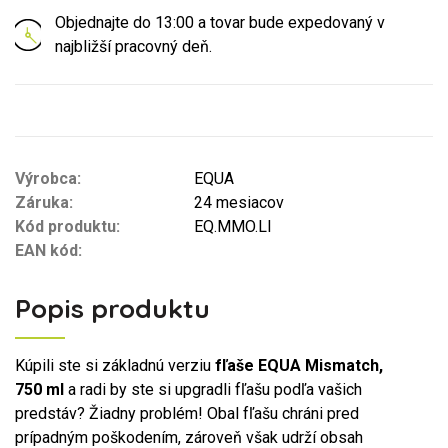
Objednajte do 13:00 a tovar bude expedovaný v
najbližší pracovný deň.
Výrobca:
EQUA
Záruka:
24 mesiacov
Kód produktu:
EQ.MMO.LI
EAN kód:
Popis produktu
Kúpili ste si základnú verziu
fľaše EQUA Mismatch,
750 ml
a radi by ste si upgradli fľašu podľa vašich
predstáv? Žiadny problém! Obal fľašu chráni pred
prípadným poškodením, zároveň však udrží obsah