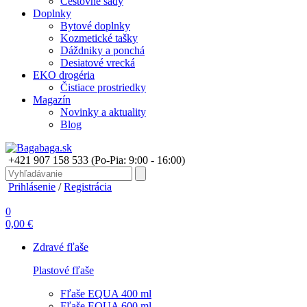
Cestovné sady
Doplnky
Bytové doplnky
Kozmetické tašky
Dáždniky a ponchá
Desiatové vrecká
EKO drogéria
Čistiace prostriedky
Magazín
Novinky a aktuality
Blog
+421 907 158 533
(Po-Pia: 9:00 - 16:00)
Prihlásenie
/
Registrácia
0
0,00 €
Zdravé fľaše
Plastové fľaše
Fľaše EQUA 400 ml
Fľaše EQUA 600 ml