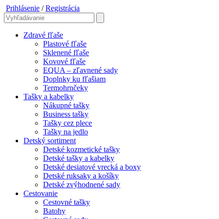
Prihlásenie
/
Registrácia
Zdravé fľaše
Plastové fľaše
Sklenené fľaše
Kovové fľaše
EQUA – zľavnené sady
Doplnky ku fľašiam
Termohrnčeky
Tašky a kabelky
Nákupné tašky
Business tašky
Tašky cez plece
Tašky na jedlo
Detský sortiment
Detské kozmetické tašky
Detské tašky a kabelky
Detské desiatové vrecká a boxy
Detské ruksaky a košíky
Detské zvýhodnené sady
Cestovanie
Cestovné tašky
Batohy