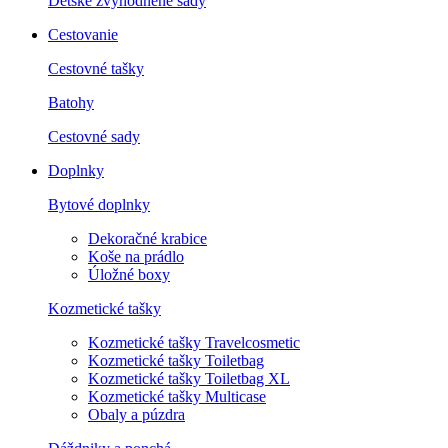
Detské zvýhodnené sady
Cestovanie
Cestovné tašky
Batohy
Cestovné sady
Doplnky
Bytové doplnky
Dekoračné krabice
Koše na prádlo
Úložné boxy
Kozmetické tašky
Kozmetické tašky Travelcosmetic
Kozmetické tašky Toiletbag
Kozmetické tašky Toiletbag XL
Kozmetické tašky Multicase
Obaly a púzdra