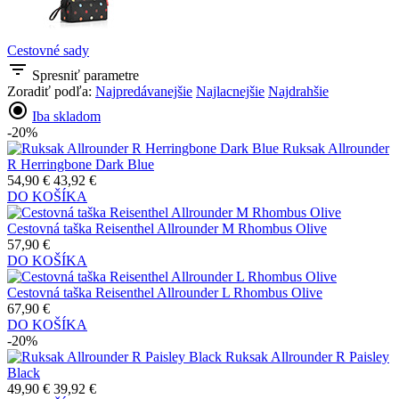
Cestovné sady
filter_list
Spresniť parametre
Zoradiť podľa:
Najpredávanejšie
Najlacnejšie
Najdrahšie
radio_button_checked
Iba skladom
-20%
Ruksak Allrounder
R Herringbone Dark Blue
54,90 €
43,92 €
DO KOŠÍKA
Cestovná taška Reisenthel Allrounder M Rhombus Olive
57,90 €
DO KOŠÍKA
Cestovná taška Reisenthel Allrounder L Rhombus Olive
67,90 €
DO KOŠÍKA
-20%
Ruksak Allrounder R Paisley
Black
49,90 €
39,92 €