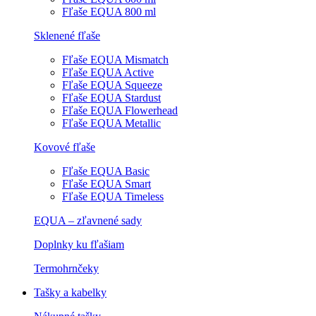
Fľaše EQUA 800 ml
Sklenené fľaše
Fľaše EQUA Mismatch
Fľaše EQUA Active
Fľaše EQUA Squeeze
Fľaše EQUA Stardust
Fľaše EQUA Flowerhead
Fľaše EQUA Metallic
Kovové fľaše
Fľaše EQUA Basic
Fľaše EQUA Smart
Fľaše EQUA Timeless
EQUA – zľavnené sady
Doplnky ku fľašiam
Termohrnčeky
Tašky a kabelky