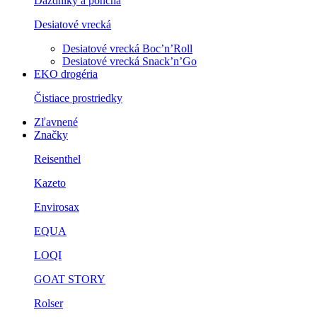
Dáždniky a ponchá
Desiatové vrecká
Desiatové vrecká Boc’n’Roll
Desiatové vrecká Snack’n’Go
EKO drogéria
Čistiace prostriedky
Zľavnené
Značky
Reisenthel
Kazeto
Envirosax
EQUA
LOQI
GOAT STORY
Rolser