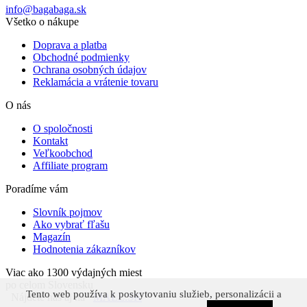
info@bagabaga.sk
Všetko o nákupe
Doprava a platba
Obchodné podmienky
Ochrana osobných údajov
Reklamácia a vrátenie tovaru
O nás
O spoločnosti
Kontakt
Veľkoobchod
Affiliate program
Poradíme vám
Slovník pojmov
Ako vybrať fľašu
Magazín
Hodnotenia zákazníkov
Viac ako 1300 výdajných miest
po celom Slovensku
Tento web používa k poskytovaniu služieb, personalizácii a
Nájdete nás aj na
MALL.SK