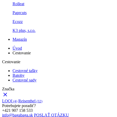
Rolleat
Paprcuts
Ecozz
K3 plus, s.r.o.
Magazín
Úvod
Cestovanie
Cestovanie
Cestovné tašky
Batohy
Cestovné sady
Značka
clear
LOQI
Reisenthel
(4)
(32)
Potrebujete poradiť?
+421 907 158 533
info@bagabaga.sk
POSLAŤ OTÁZKU