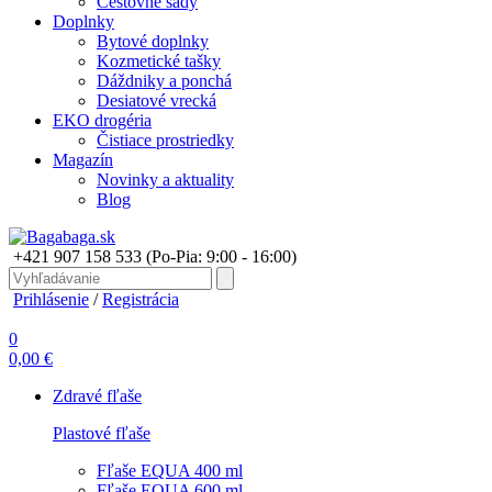
Cestovné sady
Doplnky
Bytové doplnky
Kozmetické tašky
Dáždniky a ponchá
Desiatové vrecká
EKO drogéria
Čistiace prostriedky
Magazín
Novinky a aktuality
Blog
+421 907 158 533
(Po-Pia: 9:00 - 16:00)
Prihlásenie
/
Registrácia
0
0,00 €
Zdravé fľaše
Plastové fľaše
Fľaše EQUA 400 ml
Fľaše EQUA 600 ml