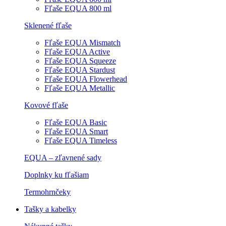
Fľaše EQUA 800 ml
Sklenené fľaše
Fľaše EQUA Mismatch
Fľaše EQUA Active
Fľaše EQUA Squeeze
Fľaše EQUA Stardust
Fľaše EQUA Flowerhead
Fľaše EQUA Metallic
Kovové fľaše
Fľaše EQUA Basic
Fľaše EQUA Smart
Fľaše EQUA Timeless
EQUA – zľavnené sady
Doplnky ku fľašiam
Termohrnčeky
Tašky a kabelky