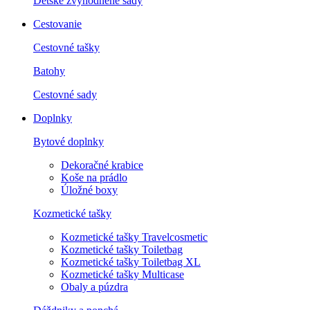
Detské zvýhodnené sady
Cestovanie
Cestovné tašky
Batohy
Cestovné sady
Doplnky
Bytové doplnky
Dekoračné krabice
Koše na prádlo
Úložné boxy
Kozmetické tašky
Kozmetické tašky Travelcosmetic
Kozmetické tašky Toiletbag
Kozmetické tašky Toiletbag XL
Kozmetické tašky Multicase
Obaly a púzdra