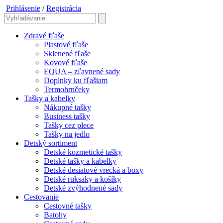
Prihlásenie
/
Registrácia
Zdravé fľaše
Plastové fľaše
Sklenené fľaše
Kovové fľaše
EQUA – zľavnené sady
Doplnky ku fľašiam
Termohrnčeky
Tašky a kabelky
Nákupné tašky
Business tašky
Tašky cez plece
Tašky na jedlo
Detský sortiment
Detské kozmetické tašky
Detské tašky a kabelky
Detské desiatové vrecká a boxy
Detské ruksaky a košíky
Detské zvýhodnené sady
Cestovanie
Cestovné tašky
Batohy