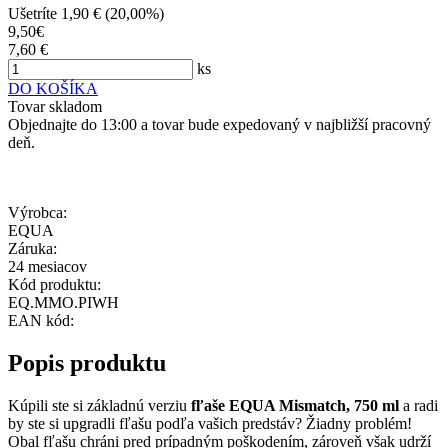
Ušetríte 1,90 € (20,00%)
9,50€
7,60 €
ks
DO KOŠÍKA
Tovar skladom
Objednajte do 13:00 a tovar bude expedovaný v najbližší pracovný
deň.
Výrobca:
EQUA
Záruka:
24 mesiacov
Kód produktu:
EQ.MMO.PIWH
EAN kód:
Popis produktu
Kúpili ste si základnú verziu
fľaše EQUA Mismatch, 750 ml
a radi
by ste si upgradli fľašu podľa vašich predstáv? Žiadny problém!
Obal fľašu chráni pred prípadným poškodením, zároveň však udrží