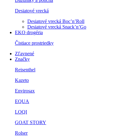
Dáždniky a ponchá
Desiatové vrecká
Desiatové vrecká Boc’n’Roll
Desiatové vrecká Snack’n’Go
EKO drogéria
Čistiace prostriedky
Zľavnené
Značky
Reisenthel
Kazeto
Envirosax
EQUA
LOQI
GOAT STORY
Rolser