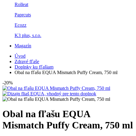
Rolleat
Paprcuts
Ecozz
K3 plus, s.r.o.
Magazín
Úvod
Zdravé fľaše
Doplnky ku fľašiam
Obal na fľašu EQUA Mismatch Puffy Cream, 750 ml
-20%
Obal na fľašu EQUA
Mismatch Puffy Cream, 750 ml