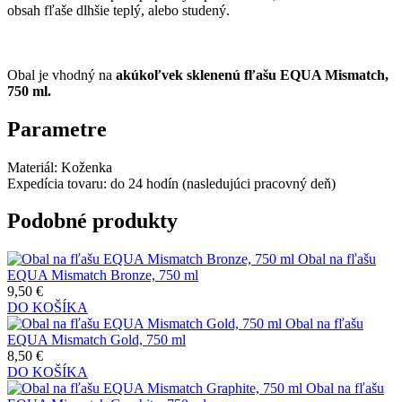
obsah fľaše dlhšie teplý, alebo studený.
Obal je vhodný na
akúkoľvek sklenenú fľašu EQUA Mismatch,
750 ml.
Parametre
Materiál:
Koženka
Expedícia tovaru:
do 24 hodín (nasledujúci pracovný deň)
Podobné produkty
Obal na fľašu
EQUA Mismatch Bronze, 750 ml
9,50 €
DO KOŠÍKA
Obal na fľašu
EQUA Mismatch Gold, 750 ml
8,50 €
DO KOŠÍKA
Obal na fľašu