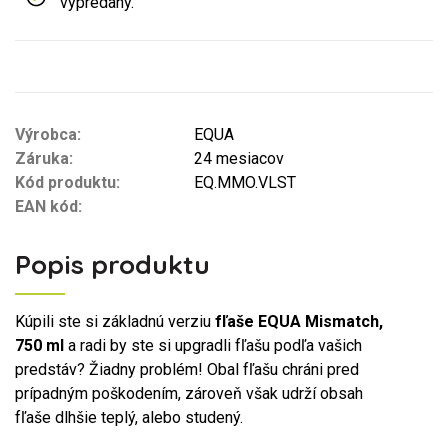
vypredaný.
Výrobca:
EQUA
Záruka:
24 mesiacov
Kód produktu:
EQ.MMO.VLST
EAN kód:
Popis produktu
Kúpili ste si základnú verziu
fľaše EQUA Mismatch,
750 ml
a radi by ste si upgradli fľašu podľa vašich
predstáv? Žiadny problém! Obal fľašu chráni pred
prípadným poškodením, zároveň však udrží obsah
fľaše dlhšie teplý, alebo studený.