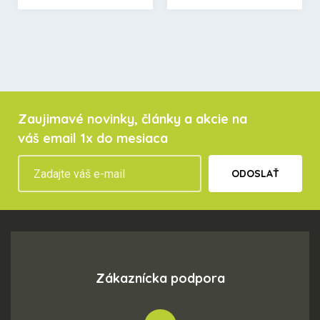
Zaujimavé novinky, články a akcie na
váš email 1x do mesiaca
ODOSLAŤ
Zákaznícka podpora