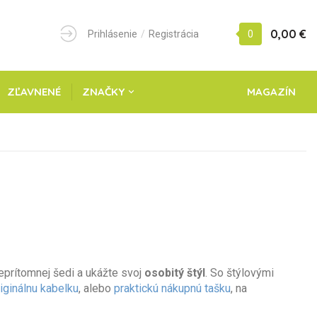
0,00 €
Prihlásenie
/
Registrácia
0
ZĽAVNENÉ
ZNAČKY
MAGAZÍN
rítomnej šedi a ukážte svoj ​​
osobitý štýl
. So štýlovými
iginálnu kabelku
, alebo
praktickú nákupnú tašku
, na