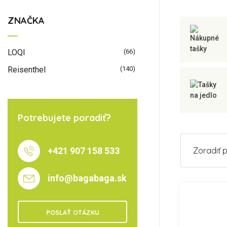
ZNAČKA
LOQI
(66)
Reisenthel
(140)
Potrebujete poradiť?
+421 907 158 533
Zoradiť 
info@bagabaga.sk
POSLAŤ OTÁZKU