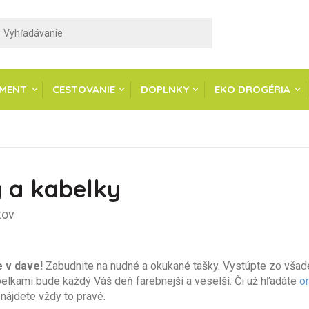
IMENT
CESTOVANIE
DOPLNKY
EKO DROGÉRIA
 a kabelky
tov
 v dave!
Zabudnite na nudné a okukané tašky. Vystúpte zo všadep
elkami bude každý Váš deň farebnejší a veselší. Či už hľadáte
or
nájdete vždy to pravé.