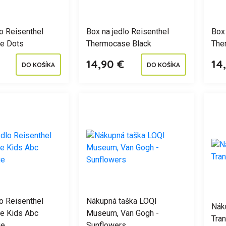
lo Reisenthel
Box na jedlo Reisenthel
Box 
e Dots
Thermocase Black
The
14,90 €
14
DO KOŠÍKA
DO KOŠÍKA
lo Reisenthel
Nákupná taška LOQI
Nák
e Kids Abc
Museum, Van Gogh -
Tra
ue
Sunflowers