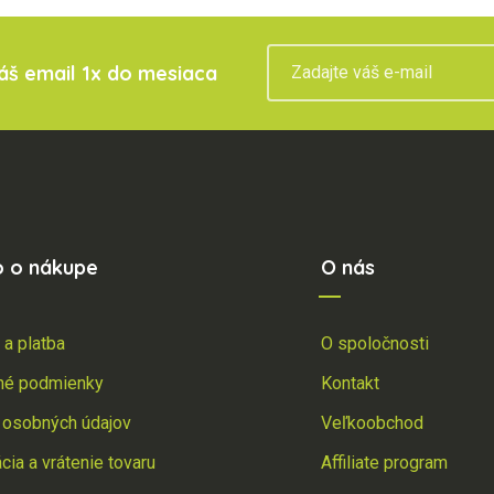
váš email 1x do mesiaca
o o nákupe
O nás
 a platba
O spoločnosti
né podmienky
Kontakt
 osobných údajov
Veľkoobchod
ia a vrátenie tovaru
Affiliate program