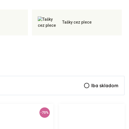
Tašky cez plece
radio_button_unchecked
Iba skladom
-70%