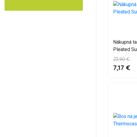
Nákupná ta
Pleated Su
23,90 €
7,17 €