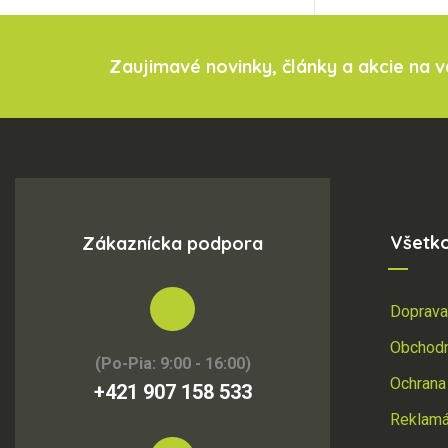
Zaujimavé novinky, články a akcie na 
Všetk
Zákaznícka podpora
Doprava
Obchod
(Po-Pia: 9:00 - 16:00)
Ochrana
+421 907 158 533
Reklamác