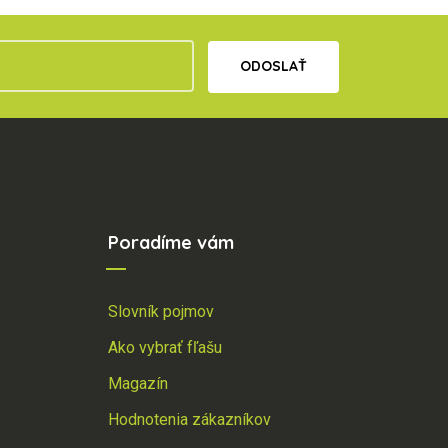
ODOSLAŤ
Poradíme vám
Slovník pojmov
Ako vybrať fľašu
Magazín
Hodnotenia zákazníkov