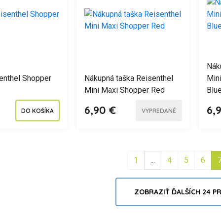
Nák
enthel Shopper
Nákupná taška Reisenthel
Min
Mini Maxi Shopper Red
Blu
6,90 €
6,
DO KOŠÍKA
VYPREDANÉ
1
...
4
5
6
ZOBRAZIŤ ĎALŠÍCH 24 