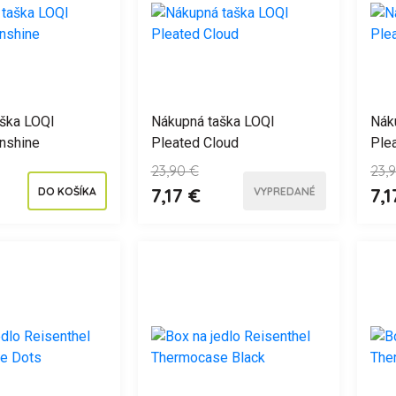
ška LOQI
Nákupná taška LOQI
Nák
nshine
Pleated Cloud
Ple
23,90 €
23,
7,17 €
7,1
DO KOŠÍKA
VYPREDANÉ