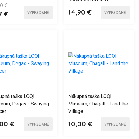
90 €
14,90 €
7 €
VYPREDANÉ
VYPREDANÉ
upná taška LOQI
Nákupná taška LOQI
eum, Degas - Swaying
Museum, Chagall - I and the
cer
Village
,00 €
10,00 €
VYPREDANÉ
VYPREDANÉ