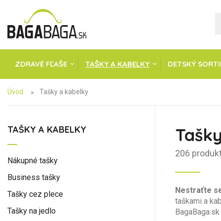
ZDRAVÉ FĽAŠE
TAŠKY A KABELKY
DETSKÝ SORT
Úvod
Tašky a kabelky
TAŠKY A KABELKY
Tašky
206 produk
Nákupné tašky
Business tašky
Nestraťte se
Tašky cez plece
taškami a kab
Tašky na jedlo
BagaBaga.sk 