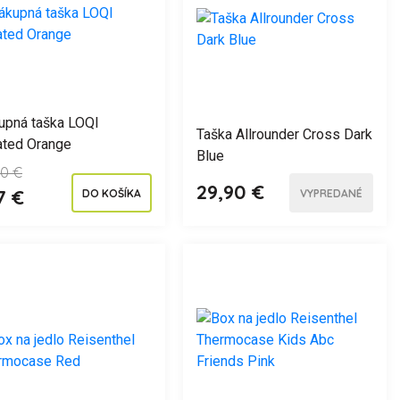
upná taška LOQI
Taška Allrounder Cross Dark
ated Orange
Blue
90 €
29,90 €
7 €
DO KOŠÍKA
VYPREDANÉ