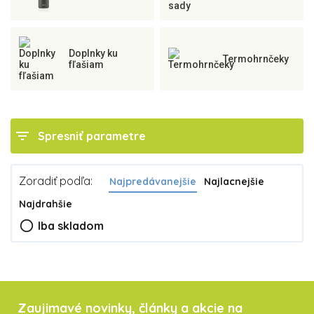
Doplnky ku
Termohrnčeky
fľašiam
filter_list
Spresniť parametre
Zoradiť podľa:
Najpredávanejšie
Najlacnejšie
Najdrahšie
radio_button_unchecked
Iba skladom
Zaujimavé novinky, články a akcie na