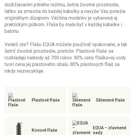
dodržiavaním pitného režimu, šetria životné prostredie,
ľahko sa zmestia do každej kabelky a navyše Vás potešia
originálnym dizajnom. Väčšina modelov je vybavená aj
praktickým pútkom. Fľaša by mala byť v každej kabelke i
batohu.
Vedeli ste? Fľašu EQUA môžete používať opakovane, a tak
šetriť životné prostredie, pretože: Plastové fľaše sa
rozkladajú niekedy až 700 rokov. 90% ceny fľaškovej vody
tvorí cena jej plastového obalu. 80% plastových fliaš sa
nikdy nezrecykluje.
Plastové fľaše
Sklenené fľaše
EQUA – zľavnené
Kovové fľaše
sady