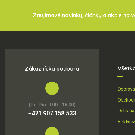
Zaujimavé novinky, články a akcie na 
Všetk
Zákaznícka podpora
Doprava
Obchod
(Po-Pia: 9:00 - 16:00)
Ochrana
+421 907 158 533
Reklamác