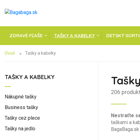
ZDRAVÉ FĽAŠE
TAŠKY A KABELKY
DETSKÝ SORT
Úvod
Tašky a kabelky
TAŠKY A KABELKY
Tašky
206 produk
Nákupné tašky
Business tašky
Nestraťte se
Tašky cez plece
taškami a kab
Tašky na jedlo
BagaBaga.sk 