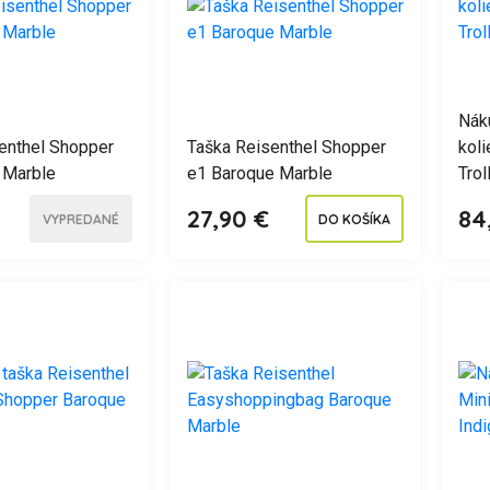
Nák
enthel Shopper
Taška Reisenthel Shopper
kol
 Marble
e1 Baroque Marble
Trol
27,90 €
84
VYPREDANÉ
DO KOŠÍKA