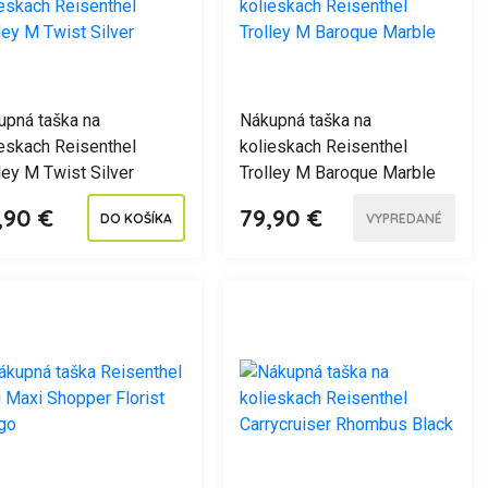
upná taška na
Nákupná taška na
ieskach Reisenthel
kolieskach Reisenthel
ley M Twist Silver
Trolley M Baroque Marble
,90 €
79,90 €
DO KOŠÍKA
VYPREDANÉ