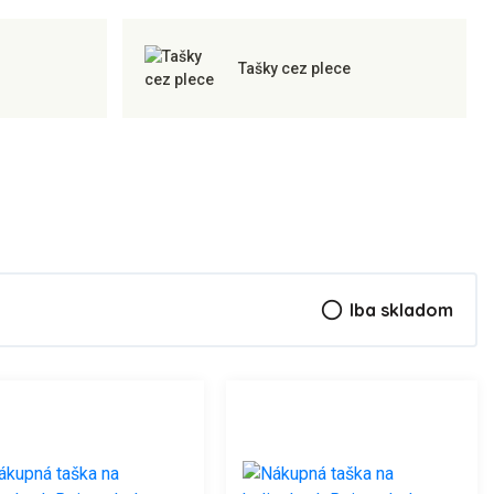
Tašky cez plece
radio_button_unchecked
Iba skladom