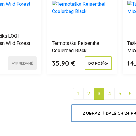
ška LOQI
n Wild Forest
Termotaška Reisenthel
Tašk
Coolerbag Black
Mix
35,90 €
14
VYPREDANÉ
DO KOŠÍKA
1
2
3
4
5
6
ZOBRAZIŤ ĎALŠÍCH 24 