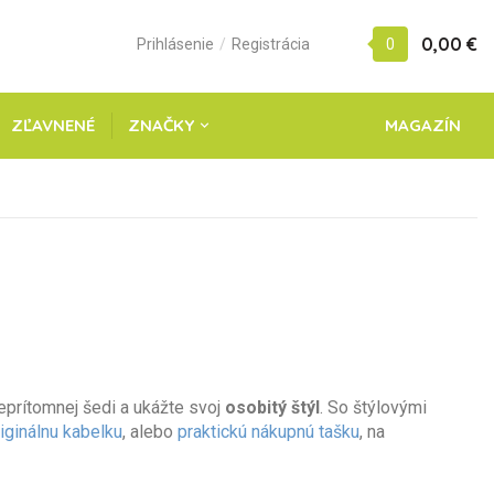
0,00 €
Prihlásenie
/
Registrácia
0
ZĽAVNENÉ
ZNAČKY
MAGAZÍN
rítomnej šedi a ukážte svoj ​​
osobitý štýl
. So štýlovými
iginálnu kabelku
, alebo
praktickú nákupnú tašku
, na