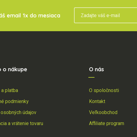
váš email 1x do mesiaca
o o nákupe
O nás
 a platba
O spoločnosti
né podmienky
Kontakt
 osobných údajov
Veľkoobchod
ia a vrátenie tovaru
Affiliate program