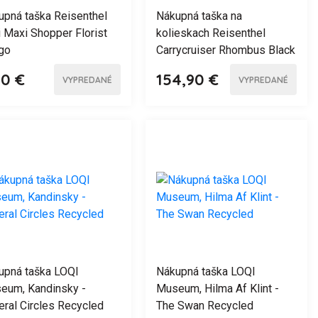
upná taška Reisenthel
Nákupná taška na
 Maxi Shopper Florist
kolieskach Reisenthel
igo
Carrycruiser Rhombus Black
50 €
154,90 €
VYPREDANÉ
VYPREDANÉ
upná taška LOQI
Nákupná taška LOQI
eum, Kandinsky -
Museum, Hilma Af Klint -
eral Circles Recycled
The Swan Recycled