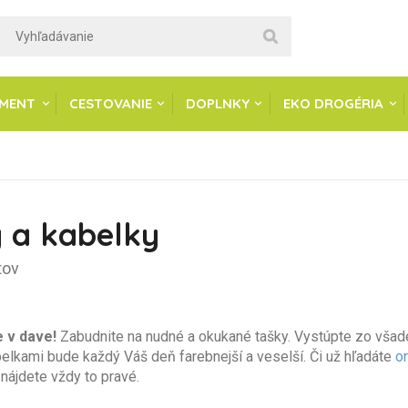
IMENT
CESTOVANIE
DOPLNKY
EKO DROGÉRIA
 a kabelky
tov
 v dave!
Zabudnite na nudné a okukané tašky. Vystúpte zo všadep
elkami bude každý Váš deň farebnejší a veselší. Či už hľadáte
or
nájdete vždy to pravé.