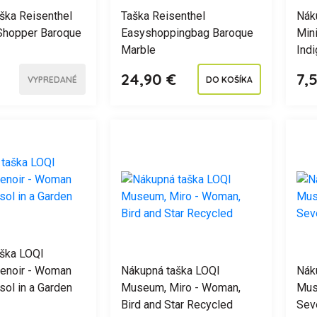
ška Reisenthel
Taška Reisenthel
Nák
Shopper Baroque
Easyshoppingbag Baroque
Mini
Marble
Ind
24,90 €
7,
VYPREDANÉ
DO KOŠÍKA
ška LOQI
enoir - Woman
Nákupná taška LOQI
Nák
sol in a Garden
Museum, Miro - Woman,
Mus
Bird and Star Recycled
Sev