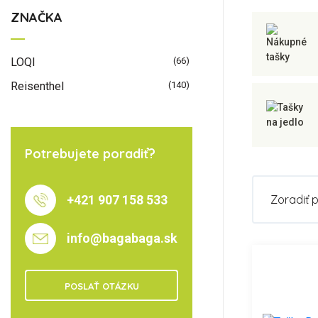
ZNAČKA
LOQI
(66)
Reisenthel
(140)
Potrebujete poradiť?
+421 907 158 533
Zoradiť 
info@bagabaga.sk
POSLAŤ OTÁZKU